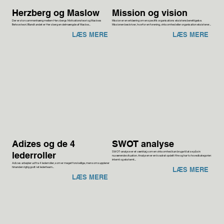
Herzberg og Maslow
Mission og vision
Der er stor sammenhæng mellem Herzbergs Motivationsteori og Maslows
Mission er en erklæring om en specifik organisations eksistensberettigelse.
Behovsteori. Blandt andet er Herzberg en delmængde af Maslow...
Missionen beskriver, hvorfor en forening, virksomhed eller organisation eksisterer...
LÆS MERE
LÆS MERE
Adizes og de 4
SWOT analyse
SWOT-analyse er et værktøj, som en virksomhed kan bruge til at se på sin
lederroller
nuværende situation. Analysen er en kvadrat opdelt i fire og har to hovedkategorier:
internt og eksternt...
Adizes arbejder ud fra 4 lederroller, som er meget forskellige, men som supplerer
hinanden rigtig godt i et lederteam...
LÆS MERE
LÆS MERE