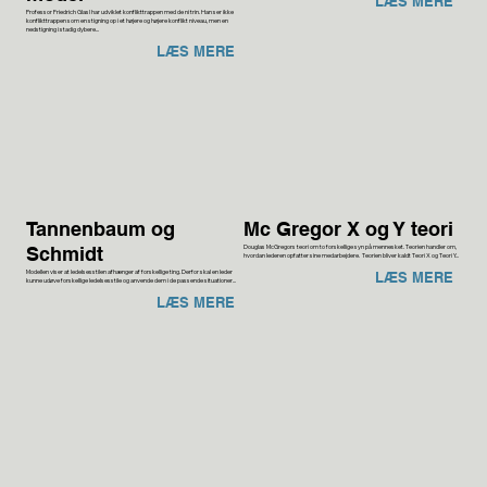
LÆS MERE
Professor Friedrich Glasl har udviklet konflikttrappen med de ni trin. Han ser ikke
konflikttrappen som en stigning op i et højere og højere konflikt niveau, men en
nedstigning i stadig dybere...
LÆS MERE
Tannenbaum og
Mc Gregor X og Y teori
Douglas McGregors teori om to forskellige syn på mennesket. Teorien handler om,
Schmidt
hvordan lederen opfatter sine medarbejdere. Teorien bliver kaldt Teori X og Teori Y...
Modellen viser at ledelsesstilen afhænger af forskellige ting. Derfor skal en leder
LÆS MERE
kunne udøve forskellige ledelsesstile og anvende dem i de passende situationer...
LÆS MERE