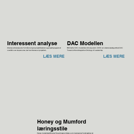
Interessent analyse
DAC Modellen
Interessentanalysens formål er at give projektlederen og projektgruppen et
Bill Draths DAC-model blev introduceret i 2008 i en videnskabelig artikel: DAC
overblik over de personer, der har interesse i projektet...
Toward a More Integrative Ontology of Leadership.
LÆS MERE
LÆS MERE
Honey og Mumford
læringsstile
Deres model identificerer fire primære måder, som mennesker foretrækker at