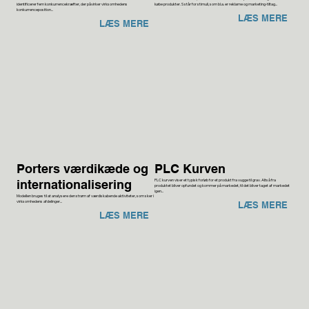
identificerer fem konkurrencekræfter, der påvirker virksomhedens
købe produkter. S står for stimuli, som bl.a. er reklame og marketing-tiltag...
konkurrenceposition...
LÆS MERE
LÆS MERE
Porters værdikæde og
PLC Kurven
PLC kurven viser et typisk forløb for et produkt fra vugge til grav. Altså fra
internationalisering
produktet bliver opfundet og kommer på markedet, til det bliver taget af markedet
igen...
Modellen bruges til at analysere den strøm af værdiskabende aktiviteter, som sker i
virksomhedens afdelinger...
LÆS MERE
LÆS MERE