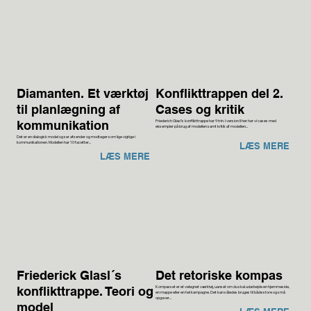
Diamanten. Et værktøj
Konflikttrappen del 2.
til planlægning af
Cases og kritik
Friederich Glasl's konflikttrappe har 9 trin. I version II her har vi cases med
kommunikation
eksempler på brug af modellen samt kritik af modellen...
Det er en dialogisk model og ser afsender og modtager som lige vigtige i
kommunikationen. Modellen har 10 facetter...
LÆS MERE
LÆS MERE
Friederick Glasl´s
Det retoriske kompas
Kompasset er et velegnet værktøj, uanset om du skal udarbejde en hjemmeside,
konflikttrappe. Teori og
en mappe eller en hel kampagne. Det kan således bruges til både store og små
opgaver...
model