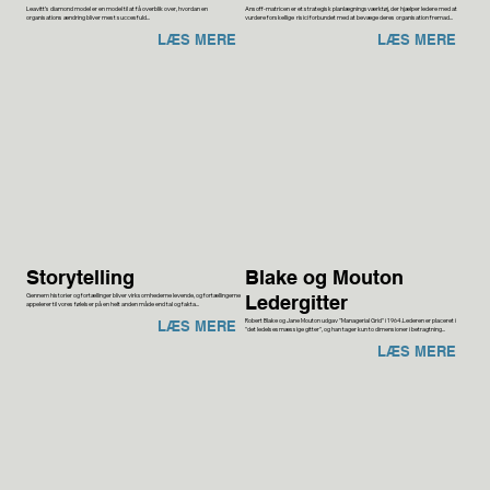
Leavitt’s diamond model er en model til at få overblik over, hvordan en
Ansoff-matricen er et strategisk planlægningsværktøj, der hjælper ledere med at
organisations ændring bliver mest succesfuld...
vurdere forskellige risici forbundet med at bevæge deres organisation fremad...
LÆS MERE
LÆS MERE
Storytelling
Blake og Mouton
Gennem historier og fortællinger bliver virksomhederne levende, og fortællingerne
Ledergitter
appelerer til vores følelser på en helt anden måde end tal og fakta...
Robert Blake og Jane Mouton udgav "Managerial Grid" i 1964.Lederen er placeret i
LÆS MERE
"det ledelsesmæssige gitter", og han tager kun to dimensioner i betragtning...
LÆS MERE