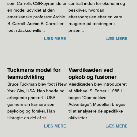
som Carrolls CSR-pyramide er
centralt inden for økonomi og
en model udviklet af den
beskriver, hvordan
amerikanske professor Archie
efterspørgslen efter en vare
B. Carroll. Archie B. Carroll er
reagerer på ændringer i
født i Jacksonville...
prisen...
LÆS MERE
LÆS MERE
Tuckmans model for
Værdikæden ved
teamudvikling
opkøb og fusioner
Bruce Tuckman blev født i New
​Værdikæden blev introduceret
York City, USA. Han boede og
af Michael S. Porter i 1985 i
arbejdede primært i USA
bogen ”Competitive
gennem sin karriere som
Advantage”. Modellen bruges
psykolog og forsker. Han
til at analysere de specifikke
tilbragte en del af sit...
aktiviteter...
LÆS MERE
LÆS MERE