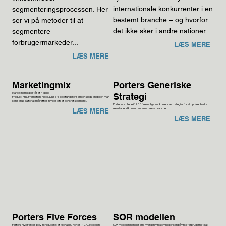
internationale konkurrenter i en
segmenteringsprocessen. Her
bestemt branche – og hvorfor
ser vi på metoder til at
det ikke sker i andre nationer...
segmentere
forbrugermarkeder...
LÆS MERE
LÆS MERE
Marketingmix
Porters Generiske
Marketingmix består af 4 dele:
Strategi
Produkt, Pris, Promotion, Place. Disse 4 dele fungerer som en slags knapper, man
kan skrue på for at målrette sin ydelse til et konkret segment...
Porter opstillede i 1985 fire mulige konkurrence strategier for at opnå et bedre
resultat end konkurrenterne i selve branchen...
LÆS MERE
LÆS MERE
Porters Five Forces
SOR modellen
Porters Five Forces blev introduceret af Michael S. Porter i 1979. Modellen
SOR modellen handler om, hvordan virksomheder kan påvirke forbrugerne til at