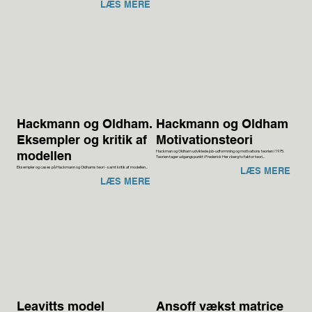
LÆS MERE
Hackmann og Oldham.
Hackmann og Oldham
Eksempler og kritik af
Motivationsteori
Hackman og Oldham udviklede job-udformning og motivations teorien i 1975.
modellen
Teorien tager udgangspunkt i Frederick Herzberg to faktor teori...
Eksempler og cases på Hackmann og Oldhams teori - samt kritik af modellen...
LÆS MERE
LÆS MERE
Leavitts model
Ansoff vækst matrice