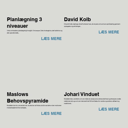
Planlægning 3
David Kolb
I David Kolbs læringscirkel forklarer han, at en person kun kan opnå læring gennem
niveauer
opdagelse og erfaringer...
Virksomhedens planlægning foregår i 3 niveauer. Det strategiske, det taktiske og
LÆS MERE
det operationelle...
LÆS MERE
Maslows
Johari Vinduet
Modellen blev udviklet som en måde at analysere selvbevidsthed og interpersonelle
Behovspyramide
relationer på, og som en metode til at få forståelse for andre og andres adfærd og
reaktioner...
Modellen kan du anvende hvis du ønsker at finde ud af,hvad det er der motiverer
medarbejderne til at arbejde...
LÆS MERE
LÆS MERE