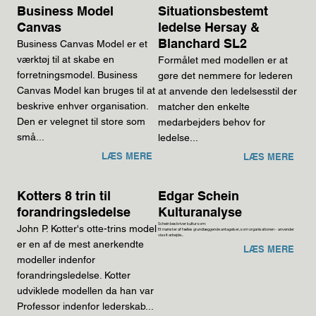
Business Model
Situationsbestemt
Canvas
ledelse Hersay &
Blanchard SL2
Business Canvas Model er et
værktøj til at skabe en
Formålet med modellen er at
forretningsmodel. Business
gøre det nemmere for lederen
Canvas Model kan bruges til at
at anvende den ledelsesstil der
beskrive enhver organisation.
matcher den enkelte
Den er velegnet til store som
medarbejders behov for
små...
ledelse...
LÆS MERE
LÆS MERE
Kotters 8 trin til
Edgar Schein
forandringsledelse
Kulturanalyse
Schein beskriver kultur som:
John P. Kotter's otte-trins model
Et mønster af fælles grundlæggende antagelser, som organisationen - anvender
via sit arbejde...
er en af de mest anerkendte
LÆS MERE
modeller indenfor
forandringsledelse. Kotter
udviklede modellen da han var
Professor indenfor lederskab...