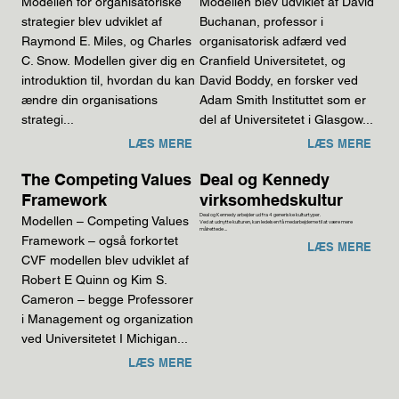
Modellen for organisatoriske
Modellen blev udviklet af David
strategier blev udviklet af
Buchanan, professor i
Raymond E. Miles, og Charles
organisatorisk adfærd ved
C. Snow. Modellen giver dig en
Cranfield Universitetet, og
introduktion til, hvordan du kan
David Boddy, en forsker ved
ændre din organisations
Adam Smith Instituttet som er
strategi...
del af Universitetet i Glasgow...
LÆS MERE
LÆS MERE
The Competing Values
Deal og Kennedy
Framework
virksomhedskultur
Deal og Kennedy arbejder ud fra 4 generiske kulturtyper.
Modellen – Competing Values
Ved at udnytte kulturen, kan ledelsen få medarbejderne til at være mere
målrettede ...
Framework – også forkortet
LÆS MERE
CVF modellen blev udviklet af
Robert E Quinn og Kim S.
Cameron – begge Professorer
i Management og organization
ved Universitetet I Michigan...
LÆS MERE