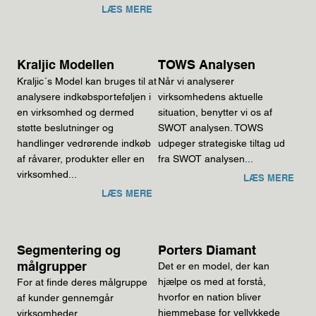
LÆS MERE
Kraljic Modellen
TOWS Analysen
Kraljic´s Model kan bruges til at
Når vi analyserer
analysere indkøbsporteføljen i
virksomhedens aktuelle
en virksomhed og dermed
situation, benytter vi os af
støtte beslutninger og
SWOT analysen. TOWS
handlinger vedrørende indkøb
udpeger strategiske tiltag ud
af råvarer, produkter eller en
fra SWOT analysen...
virksomhed...
LÆS MERE
LÆS MERE
Segmentering og
Porters Diamant
målgrupper
Det er en model, der kan
hjælpe os med at forstå,
For at finde deres målgruppe
hvorfor en nation bliver
af kunder gennemgår
hjemmebase for vellykkede
virksomheder