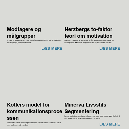
Modtagere og
Herzbergs to-faktor
målgrupper
teori om motivation
Modellen arbejder med modtagere og målgrupper samt, hvordan vi finder frem til
Herzberg konkluderer, at forholdene på arbejdspladsen kan opdeles i to
den målgruppe, vi vil henvende os til...
hovedgrupper af faktorer. Hygiejnefaktorer og motivations-faktorer...
LÆS MERE
LÆS MERE
Kotlers model for
Minerva Livsstils
kommunikationsproce
Segmentering
En segmenteringsmodel, som deler danskerne op i ensartede grupper i forhold til
ssen
livsstil. Den bygger på 4 overordnede livsindstillinger...
Modellen for kommunikationsprocessen beskriver, hvad der sker, når to parter
LÆS MERE
kommunikerer med hinanden...