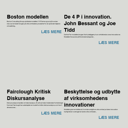
Boston modellen
De 4 P i innovation.
Boston Consulting Group udviklede modellen i 1970'erne og ser på hvordan
John Bessant og Joe
ressourcer bedst bruges på virksomhedens produkter for at opnå den højeste
omsætning...
Tidd
LÆS MERE
De fire P'er-modellen bruges til at tydeliggøre, hvor omfattende vores innovation er.
Modellen fokuserer på fire brede kategorier...
LÆS MERE
Fairclough Kritisk
Beskyttelse og udbytte
Diskursanalyse
af virksomhedens
Diskursanalyse handler om tekstanalyse. At enhver tekst indeholder fortolkninger.
innovationer
Norman Fairclough har udarbejdet en model for kritisk diskursanalyse, som har 3
dimensioner...
Modellen giver en indførsel I, hvordan undgår en virksomhed, at dens innovation
hurtigt bliver overtaget af andre virksomheder...
LÆS MERE
LÆS MERE