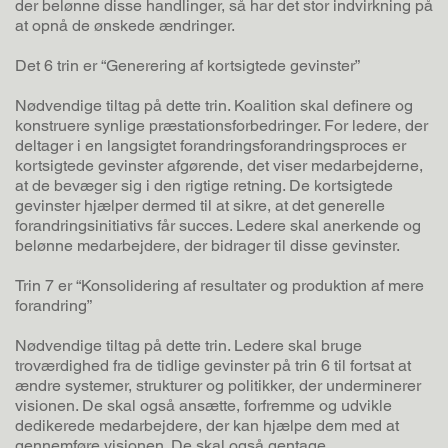
der belønne disse handlinger, så har det stor indvirkning på
at opnå de ønskede ændringer.
Det 6 trin er “Generering af kortsigtede gevinster”
Nødvendige tiltag på dette trin. Koalition skal definere og
konstruere synlige præstationsforbedringer. For ledere, der
deltager i en langsigtet forandringsforandringsproces er
kortsigtede gevinster afgørende, det viser medarbejderne,
at de bevæger sig i den rigtige retning. De kortsigtede
gevinster hjælper dermed til at sikre, at det generelle
forandringsinitiativs får succes. Ledere skal anerkende og
belønne medarbejdere, der bidrager til disse gevinster.
Trin 7 er “Konsolidering af resultater og produktion af mere
forandring”
Nødvendige tiltag på dette trin. Ledere skal bruge
troværdighed fra de tidlige gevinster på trin 6 til fortsat at
ændre systemer, strukturer og politikker, der underminerer
visionen. De skal også ansætte, forfremme og udvikle
dedikerede medarbejdere, der kan hjælpe dem med at
gennemføre visionen. De skal også gentage