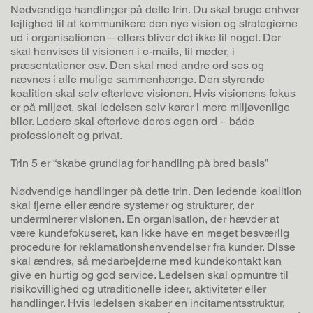
Nødvendige handlinger på dette trin. Du skal bruge enhver
lejlighed til at kommunikere den nye vision og strategierne
ud i organisationen – ellers bliver det ikke til noget. Der
skal henvises til visionen i e-mails, til møder, i
præsentationer osv. Den skal med andre ord ses og
nævnes i alle mulige sammenhænge. Den styrende
koalition skal selv efterleve visionen. Hvis visionens fokus
er på miljøet, skal ledelsen selv kører i mere miljøvenlige
biler. Ledere skal efterleve deres egen ord – både
professionelt og privat.
Trin 5 er “skabe grundlag for handling på bred basis”
Nødvendige handlinger på dette trin. Den ledende koalition
skal fjerne eller ændre systemer og strukturer, der
underminerer visionen. En organisation, der hævder at
være kundefokuseret, kan ikke have en meget besværlig
procedure for reklamationshenvendelser fra kunder. Disse
skal ændres, så medarbejderne med kundekontakt kan
give en hurtig og god service. Ledelsen skal opmuntre til
risikovillighed og utraditionelle ideer, aktiviteter eller
handlinger. Hvis ledelsen skaber en incitamentsstruktur,