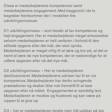
Disse er medarbejderens kompetencer samt
medarbejderens engagement. Med baggrund i de to
begreber fremkommer der i modellen fire
udviklingsniveauer.
D1 udviklingsniveau – som består af lav kompetence og
højt engagement. Her er medarbejderen meget entusiastisk
selvom medarbejderen er helt uerfaren i forhold til den
stillede opgave eller det mål, der skal opnås.
Medarbejderen er meget villig til at lære og tror på, at det er
nemt at lære de nye kompetencer, der er nødvendige for at
udføre opgaven eller nå det nye mål.
D2 udviklingsniveau – Her er medarbejderen
desillusioneret. Medarbejderens udviser lav til en vis
kompetence. Medarbejderen har derfor svingende
præstationer og skaber ikke nok fremdrift til at løse
opgaven eller nå målet. Engagementet er samtidig lavt.
Medarbejderen er modløs og frustreret; og kan være på
vippen til at give op
D3 – her er medarbejderen dygtig men lidt usikker på sig