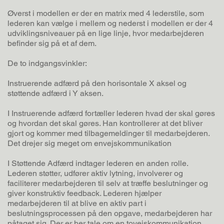
Øverst i modellen er der en matrix med 4 lederstile, som
lederen kan vælge i mellem og nederst i modellen er der 4
udviklingsniveauer på en lige linje, hvor medarbejderen
befinder sig på et af dem.
De to indgangsvinkler:
Instruerende adfærd på den horisontale X aksel og
støttende adfærd i Y aksen.
I Instruerende adfærd fortæller lederen hvad der skal gøres
og hvordan det skal gøres. Han kontrollerer at det bliver
gjort og kommer med tilbagemeldinger til medarbejderen.
Det drejer sig meget om envejskommunikation
I Støttende Adfærd indtager lederen en anden rolle.
Lederen støtter, udfører aktiv lytning, involverer og
faciliterer medarbejderen til selv at træffe beslutninger og
giver konstruktiv feedback. Lederen hjælper
medarbejderen til at blive en aktiv part i
beslutningsprocessen på den opgave, medarbejderen har
påtaget sig. Der er her tale om en tovejskommunikation