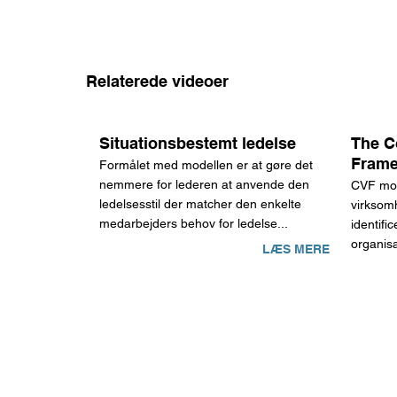
Relaterede videoer
Situationsbestemt ledelse
The C
Fram
Formålet med modellen er at gøre det
nemmere for lederen at anvende den
CVF mode
ledelsesstil der matcher den enkelte
virksomh
medarbejders behov for ledelse...
identifi
organisa
LÆS MERE