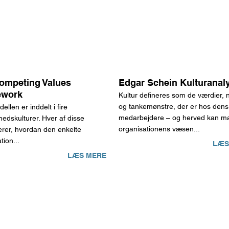
ompeting Values
Edgar Schein Kulturanal
ework
Kultur defineres som de værdier,
og tankemønstre, der er hos dens
llen er inddelt i fire
medarbejdere – og herved kan m
edskulturer. Hver af disse
organisationens væsen...
cerer, hvordan den enkelte
tion...
LÆS
LÆS MERE