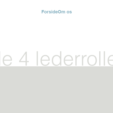
Forside
Om os
e 4 lederroll