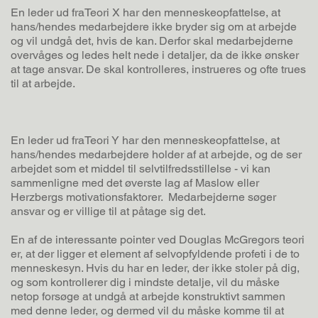
En leder ud fraTeori X har den menneskeopfattelse, at
hans/hendes medarbejdere ikke bryder sig om at arbejde
og vil undgå det, hvis de kan. Derfor skal medarbejderne
overvåges og ledes helt nede i detaljer, da de ikke ønsker
at tage ansvar. De skal kontrolleres, instrueres og ofte trues
til at arbejde.
En leder ud fraTeori Y har den menneskeopfattelse, at
hans/hendes medarbejdere holder af at arbejde, og de ser
arbejdet som et middel til selvtilfredsstillelse - vi kan
sammenligne med det øverste lag af Maslow eller
Herzbergs motivationsfaktorer. Medarbejderne søger
ansvar og er villige til at påtage sig det.
En af de interessante pointer ved Douglas McGregors teori
er, at der ligger et element af selvopfyldende profeti i de to
menneskesyn. Hvis du har en leder, der ikke stoler på dig,
og som kontrollerer dig i mindste detalje, vil du måske
netop forsøge at undgå at arbejde konstruktivt sammen
med denne leder, og dermed vil du måske komme til at