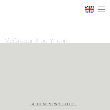
McGregor X og Y teori
SE FILMEN PÅ YOUTUBE