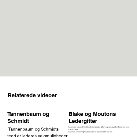
Relaterede videoer
Tannenbaum og
Blake og Moutons
Schmidt
Ledergitter
Lederen er placeret i "det ledelsesmæssige gitter", og han tager kun to dimensioner
Tannenbaum og Schmidts
i betragtning.
Lederens bekymring for produktion er placeret på X-aksen...
teori er lederes valgmuligheder