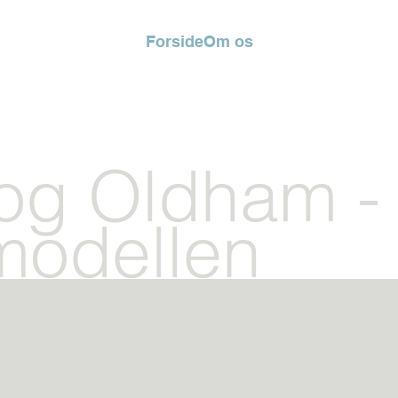
Forside
Om os
g Oldham - 
 modellen