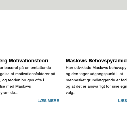
erg Motivationsteori
Maslows Behovspyramid
 er baseret på en omfattende
Han udviklede Maslows behovspy
gelse af motivationsfaktorer på
og den tager udgangspunkt i, at
, og teorien bruges ofte i
mennesket grundlæggende er fød
else med Maslows
og at det er ansvarligt for sine egn
yramide....
valg...
LÆS MERE
LÆS