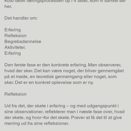
Kolb deler læringsprocessen op i 4 faser, som vi samlet ser
her.
Det handler om:
Erfaring
Refleksion
Begrebsdannelse
Aktiviteter.
Erfaring
Den første fase er den konkrete erfaring. Man observerer,
hvad der sker. Det kan være noget, der bliver gennemgået
på et møde, en teoretisk gennemgang eller noget, som
sker. Det er en konkret oplevelse som er ny.
Refleksion
Ud fra det, der skete i erfaring – og med udgangspunkt i
sine observationer, reflekterer man i næste fase over, hvad
der skete, og hvor¬for det skete. Prøver at få det til at give
mening ud fra sine refleksioner.