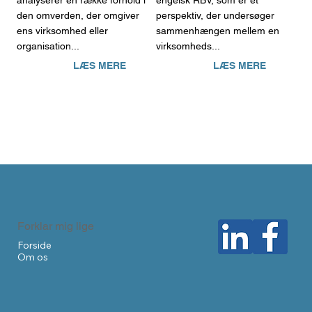
analyserer en række forhold i
engelsk RBV, som er et
den omverden, der omgiver
perspektiv, der undersøger
ens virksomhed eller
sammenhængen mellem en
organisation...
virksomheds...
LÆS MERE
LÆS MERE
Forklar mig lige
Forside
Om os