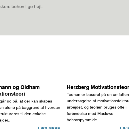
ers behov lige højt.
mann og Oldham
Herzberg Motivationsteor
ationsteori
Teorien er baseret på en omfatte
undersøgelse af motivationsfaktor
 går ud på, at der kan skabes
arbejdet, og teorien bruges ofte i
ion alene på baggrund af hvordan
forbindelse med Maslows
truktureres til den enkelte
behovspyramide....
jder...
LÆS
LÆS MERE