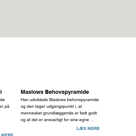
i
Maslows Behovspyramide
nde
Han udviklede Maslows behovspyramide
er på
og den tager udgangspunkt i, at
mennesket grundlæggende er født godt
og at det er ansvarligt for sine egne ...
LÆS MERE
 MERE