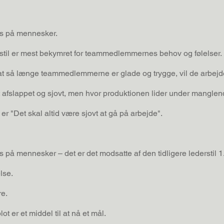
kus på mennesker.
rstil er mest bekymret for teammedlemmernes behov og følelser.
t så længe teammedlemmerne er glade og trygge, vil de arbejde
get afslappet og sjovt, men hvor produktionen lider under manglen
 er "Det skal altid være sjovt at gå på arbejde".
s på mennesker – det er det modsatte af den tidligere lederstil 1
lse.
re.
 er et middel til at nå et mål.