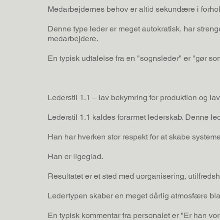
Medarbejdernes behov er altid sekundære i forhold 
Denne type leder er meget autokratisk, har strenge 
medarbejdere.
En typisk udtalelse fra en "sognsleder" er "gør som
Lederstil 1.1 – lav bekymring for produktion og l
Lederstil 1.1 kaldes forarmet lederskab. Denne lede
Han har hverken stor respekt for at skabe systemer t
Han er ligeglad.
Resultatet er et sted med uorganisering, utilfred
Ledertypen skaber en meget dårlig atmosfære bland
En typisk kommentar fra personalet er "Er han vor