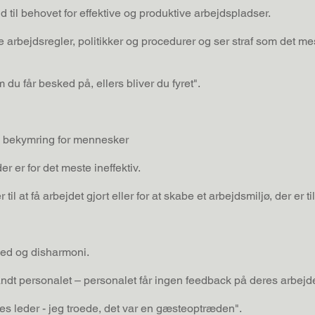
til behovet for effektive og produktive arbejdspladser.
arbejdsregler, politikker og procedurer og ser straf som det mest
 du får besked på, ellers bliver du fyret".
av bekymring for mennesker
r er for det meste ineffektiv.
il at få arbejdet gjort eller for at skabe et arbejdsmiljø, der er t
shed og disharmoni.
t personalet – personalet får ingen feedback på deres arbejde 
es leder - jeg troede, det var en gæsteoptræden".