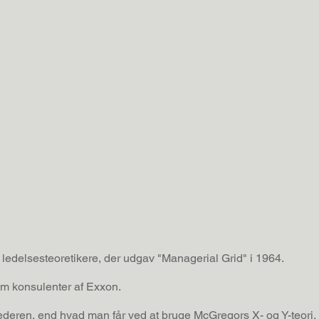
edelsesteoretikere, der udgav "Managerial Grid" i 1964.
om konsulenter af Exxon.
ederen, end hvad man får ved at bruge McGregors X- og Y-teori.