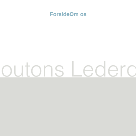
Forside
Om os
outons Ledergi